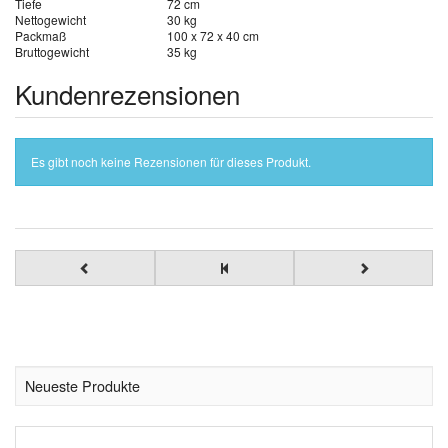
Tiefe
72 cm
Nettogewicht
30 kg
Packmaß
100 x 72 x 40 cm
Bruttogewicht
35 kg
Kundenrezensionen
Es gibt noch keine Rezensionen für dieses Produkt.
Neueste Produkte