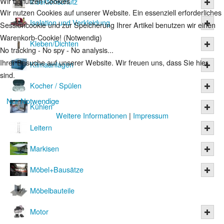
Wir benutzen Cookies
Insektenschutz
Wir nutzen Cookies auf unserer Website. Ein essenziell erforderliches
Isolation und Verkleidung
Sessioncookie und zur Speicherung Ihrer Artikel benutzen wir einen
Warenkorb-Cookie! (Notwendig)
Kleben/Dichten
No tracking - No spy - No analysis...
Ihrer Besuche auf unserer Website. Wir freuen uns, dass Sie hier
Klimaanlagen
sind.
Kocher / Spülen
Nur Notwendige
Kühlen
Weitere Informationen
|
Impressum
Leitern
Markisen
Möbel+Bausätze
Möbelbauteile
Motor