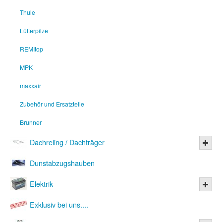
Thule
Lüfterpilze
REMItop
MPK
maxxair
Zubehör und Ersatzteile
Brunner
Dachreling / Dachträger
Dunstabzugshauben
Elektrik
Exklusiv bei uns....