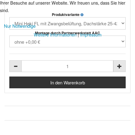
Ihrer Besuche auf unserer Website. Wir freuen uns, dass Sie hier
sind.
Produktvariante
Nur Notwendige
Montage durch Partnerwerkstatt AAC
Weitere Informationen
|
Impressum