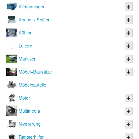
Klimaanlagen
Kocher / Spülen
Kühlen
Leitern
Markisen
Möbel+Bausätze
Möbelbauteile
Motor
Multimedia
Nivelierung
Rangierhilfen