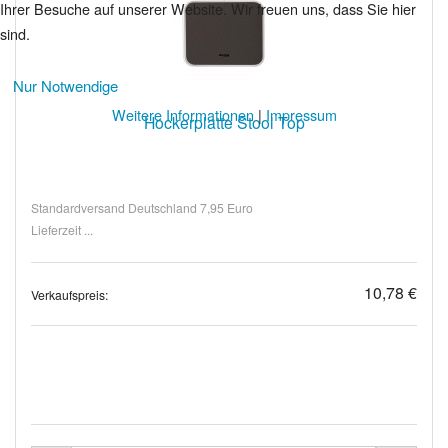
Ihrer Besuche auf unserer Website. Wir freuen uns, dass Sie hier
sind.
Nur Notwendige
Weitere Informationen
|
Impressum
Hockerplatte Stool Top
Standardversand Deutschland 7,95 Euro
Lieferzeit ...
10,78 €
Verkaufspreis: