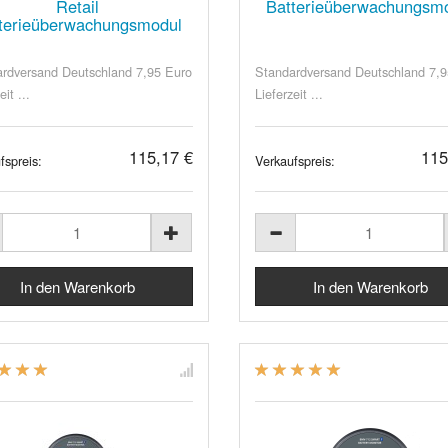
Retail
Batterieüberwachungsm
terieüberwachungsmodul
rdversand Deutschland 7,95 Euro
Standardversand Deutschland 7,9
eit ...
Lieferzeit ...
115,17 €
115
fspreis:
Verkaufspreis: