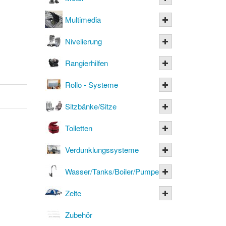
Multimedia
Nivelierung
Rangierhilfen
Rollo - Systeme
Sitzbänke/Sitze
Toiletten
Verdunklungssysteme
Wasser/Tanks/Boiler/Pumpen
Zelte
Zubehör