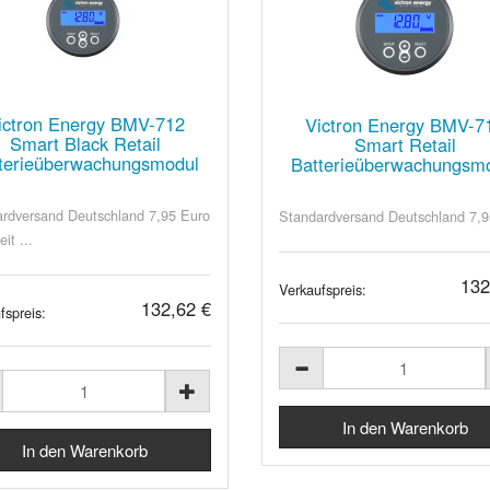
ictron Energy BMV-712
Victron Energy BMV-7
Smart Black Retail
Smart Retail
terieüberwachungsmodul
Batterieüberwachungsm
rdversand Deutschland 7,95 Euro
Standardversand Deutschland 7,9
eit ...
132
Verkaufspreis:
132,62 €
fspreis: