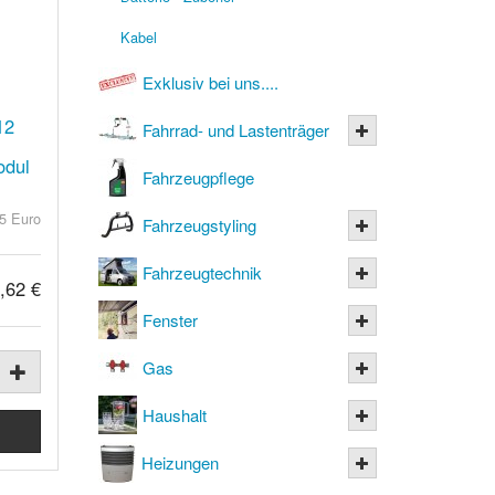
Kabel
Exklusiv bei uns....
12
Fahrrad- und Lastenträger
odul
Fahrzeugpflege
5 Euro
Fahrzeugstyling
Fahrzeugtechnik
,62 €
Fenster
Gas
Haushalt
Heizungen