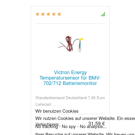
Victron Energy
Temperatursensor für BMV-
702/712 Batteriemonitor
Standardversand Deutschland 7,95 Euro
Lieferzeit ...
Wir benutzen Cookies
Wir nutzen Cookies auf unserer Website. Ein essen
31,59 €
Verkaufspreis:
No tracking - No spy - No analysis...
Ihrer Besuche auf unserer Website. Wir freuen uns,