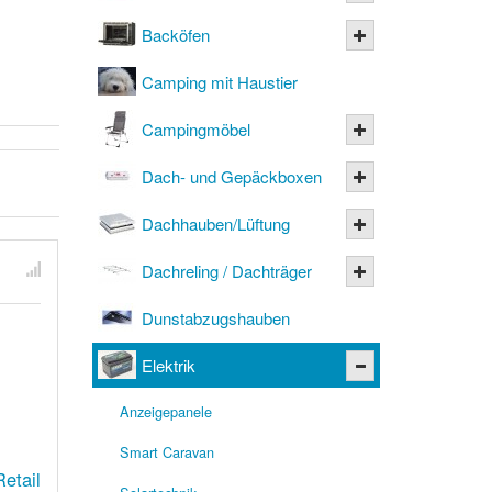
Backöfen
Camping mit Haustier
Campingmöbel
Dach- und Gepäckboxen
Dachhauben/Lüftung
Dachreling / Dachträger
Dunstabzugshauben
Elektrik
Anzeigepanele
Smart Caravan
etail