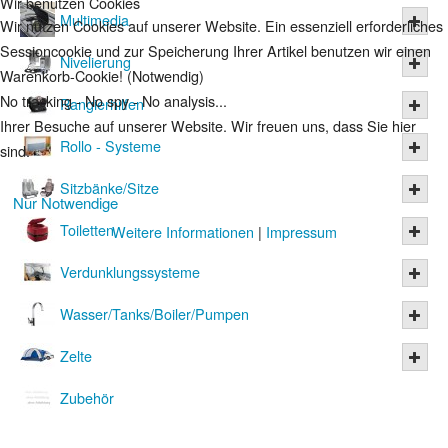
Wir benutzen Cookies
Multimedia
Wir nutzen Cookies auf unserer Website. Ein essenziell erforderliches
Sessioncookie und zur Speicherung Ihrer Artikel benutzen wir einen
Nivelierung
Warenkorb-Cookie! (Notwendig)
No tracking - No spy - No analysis...
Rangierhilfen
Ihrer Besuche auf unserer Website. Wir freuen uns, dass Sie hier
Rollo - Systeme
sind.
Sitzbänke/Sitze
Nur Notwendige
Toiletten
Weitere Informationen
|
Impressum
Verdunklungssysteme
Wasser/Tanks/Boiler/Pumpen
Zelte
Zubehör